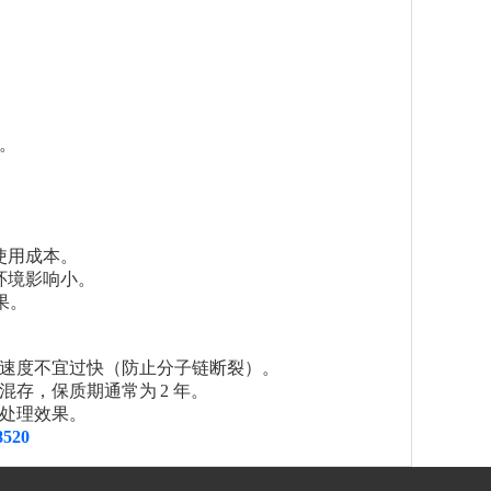
。
使用成本。
环境影响小。
果。
速度不宜过快（防止分子链断裂）。
混存，保质期通常为
2
年。
处理效果。
8520