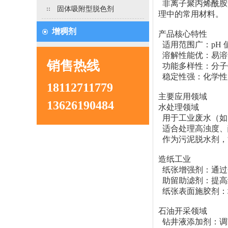
非离子聚丙烯酰胺
固体吸附型脱色剂
理中的常用材料。
增稠剂
产品核心特性
适用范围广：
pH
溶解性能优：易溶
销售热线
功能多样性：分子
稳定性强：化学性
18112711779
主要应用领域
13626190484
水处理领域
用于工业废水（如
适合处理高浊度、
作为污泥脱水剂，
造纸工业
纸张增强剂：通过
助留助滤剂：提高
纸张表面施胶剂：
石油开采领域
钻井液添加剂：调