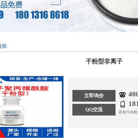
酰胺
干粉型非离子
40
立即询价
18
QQ交流
若有污水相