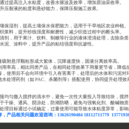
通过提高注入水粘度，改善水驱波及效率，增加原油采收率。
升压裂液的粘度和悬砂能力，保障压裂施工效果。
壤保湿剂，提高土壤保水保肥能力，适用于干旱地区农业种植。
织浆料，提升纱线强度和耐磨性，减少织造过程中的断头率。
清剂，用于果汁、饮料、制糖等行业的液体澄清处理，去除杂质
水泥、涂料中，提升产品的粘结强度和抗渗性。
速吸附悬浮颗粒形成大絮体，沉降速度快，固液分离效率高。
利用率高，相比同类产品，在相同处理效果下用量更节省，降低
毒，使用后不会向环境中引入有害离子，处理后的水体和污泥对
他水处理药剂（如
PAC
、杀菌剂等）搭配使用，协同提升处理效
慢均匀撒入搅拌的清水中，避免一次性大量投入导致结块，搅拌
于干燥、通风、阴凉处，防潮防晒，避免与强氧化剂、酸碱物质
处理目标通过小试确定，过量使用可能导致水体粘度异常，影响
产品相关问题欢迎咨询：13626190484
18112711779 1377193