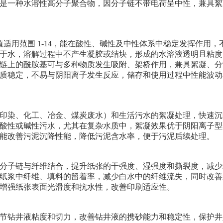
是一种水溶性高分子聚合物，因分子链不带电荷呈中性，兼具絮
值适用范围
1-14
，能在酸性、碱性及中性体系中稳定发挥作用，
于水，溶解过程中不产生凝胶或结块，形成的水溶液透明且粘度
链上的酰胺基可与多种物质发生吸附、架桥作用，兼具絮凝、分
质稳定，不易与阴阳离子发生反应，储存和使用过程中性能波动
印染、化工、冶金、煤炭废水）和生活污水的絮凝处理，快速沉
酸性或碱性污水，尤其在复杂水质中，絮凝效果优于阴阳离子型
能改善污泥沉降性能，降低污泥含水率，便于污泥后续处理。
分子链与纤维结合，提升纸张的干强度、湿强度和撕裂度，减少
纸浆中纤维、填料的留着率，减少白水中的纤维流失，同时改善
增强纸张表面光滑度和抗水性，改善印刷适应性。
节钻井液粘度和切力，改善钻井液的携砂能力和稳定性，保护井