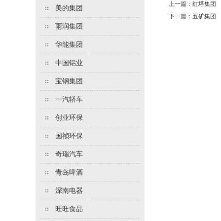
上一篇：
红塔集团
美的集团
下一篇：
五矿集团
雨润集团
华能集团
中国铝业
宝钢集团
一汽轿车
创业环保
国祯环保
奇瑞汽车
青岛啤酒
深南电器
旺旺食品